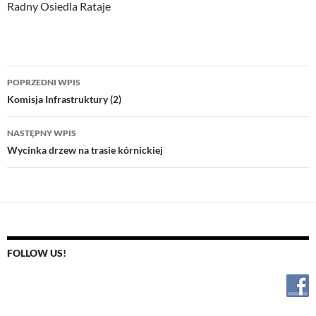
Radny Osiedla Rataje
Nawigacja
POPRZEDNI WPIS
wpisu
Komisja Infrastruktury (2)
NASTĘPNY WPIS
Wycinka drzew na trasie kórnickiej
FOLLOW US!