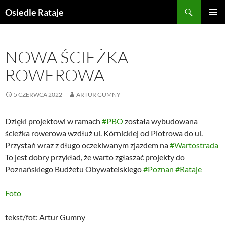
Przejdź
Szukaj
Osiedle Rataje
do
MENU
treści
GŁÓWN
NOWA ŚCIEŻKA
ROWEROWA
5 CZERWCA 2022
ARTUR GUMNY
Dzięki projektowi w ramach
#PBO
została wybudowana
ścieżka rowerowa wzdłuż ul. Kórnickiej od Piotrowa do ul.
Przystań wraz z długo oczekiwanym zjazdem na
#Wartostrada
To jest dobry przykład, że warto zgłaszać projekty do
Poznańskiego Budżetu Obywatelskiego
#Poznan
#Rataje
Foto
tekst/fot: Artur Gumny