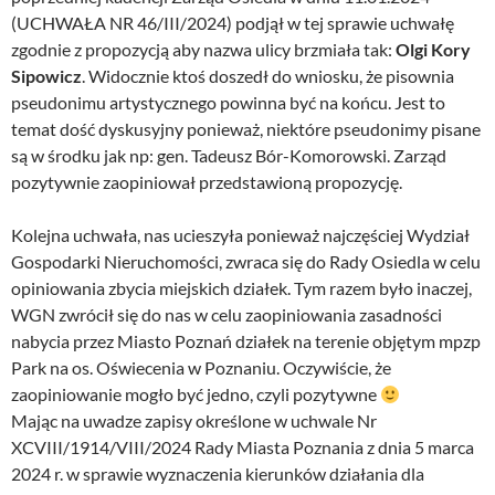
(UCHWAŁA NR 46/III/2024) podjął w tej sprawie uchwałę
zgodnie z propozycją aby nazwa ulicy brzmiała tak:
Olgi Kory
Sipowicz
. Widocznie ktoś doszedł do wniosku, że pisownia
pseudonimu artystycznego powinna być na końcu. Jest to
temat dość dyskusyjny ponieważ, niektóre pseudonimy pisane
są w środku jak np: gen. Tadeusz Bór-Komorowski. Zarząd
pozytywnie zaopiniował przedstawioną propozycję.
Kolejna uchwała, nas ucieszyła ponieważ najczęściej Wydział
Gospodarki Nieruchomości, zwraca się do Rady Osiedla w celu
opiniowania zbycia miejskich działek. Tym razem było inaczej,
WGN zwrócił się do nas w celu zaopiniowania zasadności
nabycia przez Miasto Poznań działek na terenie objętym mpzp
Park na os. Oświecenia w Poznaniu. Oczywiście, że
zaopiniowanie mogło być jedno, czyli pozytywne
Mając na uwadze zapisy określone w uchwale Nr
XCVIII/1914/VIII/2024 Rady Miasta Poznania z dnia 5 marca
2024 r. w sprawie wyznaczenia kierunków działania dla