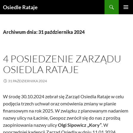
Przejdź
Szukaj
Osiedle Rataje
do
MENU
treści
GŁÓWN
Archiwum dnia: 31 października 2024
4 POSIEDZENIE ZARZĄDU
OSIEDLA RATAJE
31 PAŹDZIERNIKA 2024
W środę 30.10.2024 zebrał się Zarząd Osiedla Rataje w celu
podjęcia trzech uchwał oraz omówienia zmiany w planie
finansowym na rok 2025. W związku z planowanym nadaniem
nazwy ulicy na Łacinie, Geopoz zwrócił się do nas z prośbą
zaopiniowania nazwy ulicy
Olgi Sipowicz „Kory”
. W
poprzedniej kadencji Zarząd Osiedla w dniu 11.01.2024