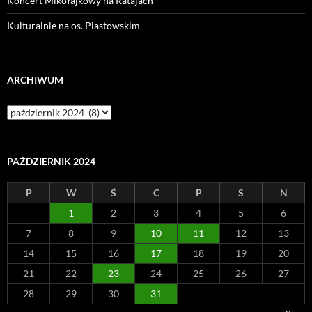
Koncert Mikołajkowy na Ratajach
Kulturalnie na os. Piastowskim
ARCHIWUM
Archiwum
PAŹDZIERNIK 2024
P
W
Ś
C
P
S
N
1
2
3
4
5
6
7
8
9
10
11
12
13
14
15
16
17
18
19
20
21
22
23
24
25
26
27
28
29
30
31