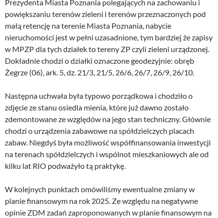
Prezydenta Miasta Poznania polegających na zachowaniu i
powiększaniu terenów zieleni i terenów przeznaczonych pod
małą retencję na terenie Miasta Poznania, nabycie
nieruchomości jest w pełni uzasadnione, tym bardziej że zapisy
w MPZP dla tych działek to tereny ZP czyli zieleni urządzonej.
Dokładnie chodzi o działki oznaczone geodezyjnie: obręb
Żegrze (06), ark. 5, dz. 21/3, 21/5, 26/6, 26/7, 26/9, 26/10.
Następna uchwała była typowo porządkowa i chodziło o
zdjęcie ze stanu osiedla mienia, które już dawno zostało
zdemontowane ze względów na jego stan techniczny. Głównie
chodzi o urządzenia zabawowe na spółdzielczych placach
zabaw. Niegdyś była możliwość współfinansowania inwestycji
na terenach spółdzielczych i wspólnot mieszkaniowych ale od
kilku lat RIO podważyło tą praktykę.
W kolejnych punktach omówiliśmy ewentualne zmiany w
planie finansowym na rok 2025. Ze względu na negatywne
opinie ZDM zadań zaproponowanych w planie finansowym na