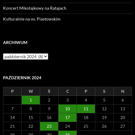
Koncert Mikołajkowy na Ratajach
Kulturalnie na os. Piastowskim
ARCHIWUM
Archiwum
PAŹDZIERNIK 2024
P
W
Ś
C
P
S
N
1
2
3
4
5
6
7
8
9
10
11
12
13
14
15
16
17
18
19
20
21
22
23
24
25
26
27
28
29
30
31