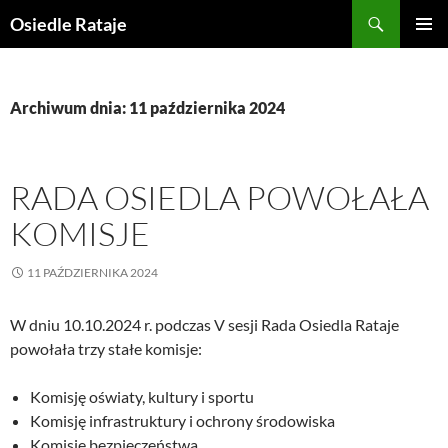
Przejdź
Szukaj
Osiedle Rataje
do
MENU
treści
GŁÓWN
Archiwum dnia: 11 października 2024
RADA OSIEDLA POWOŁAŁA
KOMISJE
11 PAŹDZIERNIKA 2024
W dniu 10.10.2024 r. podczas V sesji Rada Osiedla Rataje
powołała trzy stałe komisje:
Komisję oświaty, kultury i sportu
Komisję infrastruktury i ochrony środowiska
Komisję bezpieczeństwa