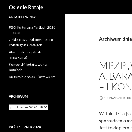
Szukaj
Osiedle Rataje
Przejdź
OSTATNIE WPISY
do
PBO Kultura na Fyrtlach 2026
treści
– Rataje
Archiwum dnia:
Orkiestra Antraktowa Teatru
Polskiego na Ratajach
Akademik czy jednak
mieszkania?
MPZP „
Koncert Mikołajkowy na
Ratajach
A. BAR
Kulturalnie na os. Piastowskim
– I KO
ARCHIWUM
17 PAŹDZIERNIK
Archiwum
W dniu dzisiejsz
sporządzenia mpz
PAŹDZIERNIK 2024
Jest to dopiero 