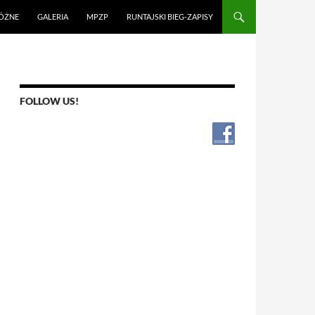
ÓŻNE
GALERIA
MPZP
RUNTAJSKI BIEG-ZAPISY
FOLLOW US!