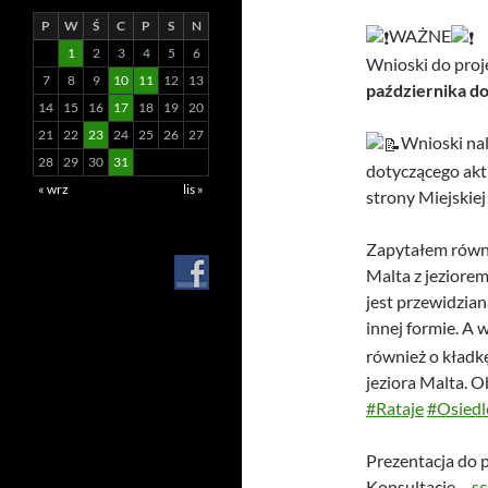
P
W
Ś
C
P
S
N
WAŻNE
1
2
3
4
5
6
Wnioski do proj
7
8
9
10
11
12
13
października do
14
15
16
17
18
19
20
21
22
23
24
25
26
27
Wnioski na
28
29
30
31
dotyczącego akt
« wrz
lis »
strony Miejskie
Zapytałem równie
Malta z jeziorem
jest przewidzian
innej formie. A 
również o kładkę
jeziora Malta. O
#Rataje
#Osiedl
Prezentacja do 
Konsultacje –
sc