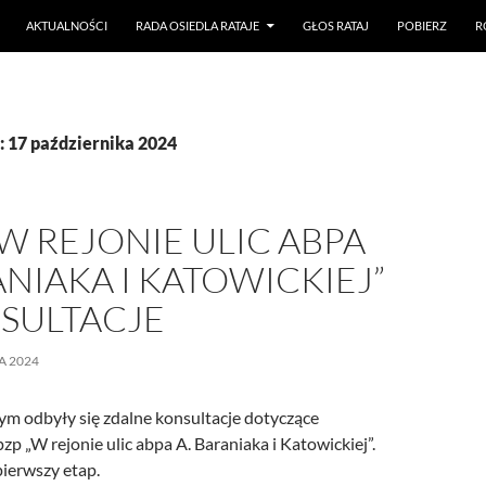
AKTUALNOŚCI
RADA OSIEDLA RATAJE
GŁOS RATAJ
POBIERZ
R
 17 października 2024
W REJONIE ULIC ABPA
ANIAKA I KATOWICKIEJ”
NSULTACJE
A 2024
ym odbyły się zdalne konsultacje dotyczące
p „W rejonie ulic abpa A. Baraniaka i Katowickiej”.
pierwszy etap.