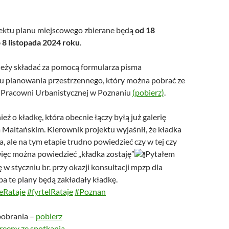
ektu planu miejscowego zbierane będą
od 18
 8 listopada 2024 roku
.
leży składać za pomocą formularza pisma
u planowania przestrzennego, który można pobrać ze
j Pracowni Urbanistycznej w Poznaniu
(pobierz)
.
ż o kładkę, która obecnie łączy byłą już galerię
 Maltańskim. Kierownik projektu wyjaśnił, że kładka
a, ale na tym etapie trudno powiedzieć czy w tej czy
więc można powiedzieć „kładka zostaję”
Pytałem
 w styczniu br. przy okazji konsultacji mpzp dla
ba te plany będą zakładały kładkę.
eRataje
#fyrtelRataje
#Poznan
pobrania –
pobierz
reeny ze spotkania