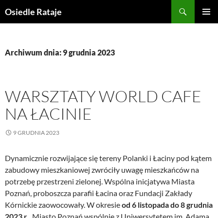
Przejdź
Szukaj
Osiedle Rataje
do
MENU
treści
GŁÓWN
Archiwum dnia: 9 grudnia 2023
WARSZTATY WORLD CAFE
NA ŁACINIE
9 GRUDNIA 2023
Dynamicznie rozwijające się tereny Polanki i Łaciny pod kątem
zabudowy mieszkaniowej zwróciły uwagę mieszkańców na
potrzebę przestrzeni zielonej. Wspólna inicjatywa Miasta
Poznań, proboszcza parafii Łacina oraz Fundacji Zakłady
Kórnickie zaowocowały. W okresie
od 6 listopada do 8 grudnia
2023 r.,
Miasto Poznań wspólnie z Uniwersytetem im. Adama