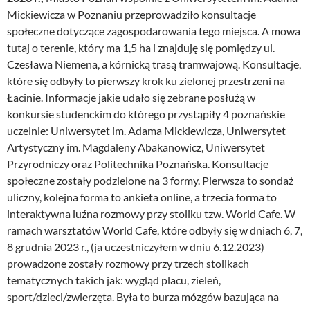
Mickiewicza w Poznaniu przeprowadziło konsultacje
społeczne dotyczące zagospodarowania tego miejsca. A mowa
tutaj o terenie, który ma 1,5 ha i znajduję się pomiędzy ul.
Czesława Niemena, a kórnicką trasą tramwajową. Konsultacje,
które się odbyły to pierwszy krok ku zielonej przestrzeni na
Łacinie. Informacje jakie udało się zebrane posłużą w
konkursie studenckim do którego przystąpiły 4 poznańskie
uczelnie: Uniwersytet im. Adama Mickiewicza, Uniwersytet
Artystyczny im. Magdaleny Abakanowicz, Uniwersytet
Przyrodniczy oraz Politechnika Poznańska. Konsultacje
społeczne zostały podzielone na 3 formy. Pierwsza to sondaż
uliczny, kolejna forma to ankieta online, a trzecia forma to
interaktywna luźna rozmowy przy stoliku tzw. World Cafe. W
ramach warsztatów World Cafe, które odbyły się w dniach 6, 7,
8 grudnia 2023 r., (ja uczestniczyłem w dniu 6.12.2023)
prowadzone zostały rozmowy przy trzech stolikach
tematycznych takich jak: wygląd placu, zieleń,
sport/dzieci/zwierzęta. Była to burza mózgów bazująca na