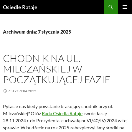
Przejdź
Szukaj
Osiedle Rataje
do
MENU
treści
GŁÓWN
Archiwum dnia: 7 stycznia 2025
CHODNIK NA UL.
MILCZAŃSKIEJ W
POCZĄTKUJĄCEJ FAZIE
7 STYCZNIA 2025
Pytacie nas kiedy powstanie brakujący chodnik przy ul.
Milczańskiej? Otóż
Rada Osiedla Rataje
zwróciła się
28.11.2024 r. do Prezydenta z uchwałą nr VI/40/IV/2024 w tej
sprawie. W budżecie na rok 2025 zabezpieczyliśmy środki na