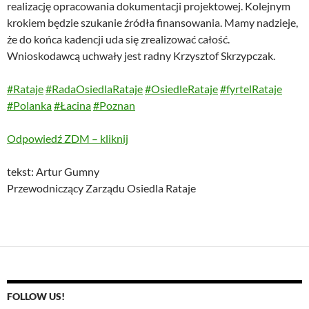
realizację opracowania dokumentacji projektowej. Kolejnym
krokiem będzie szukanie źródła finansowania. Mamy nadzieje,
że do końca kadencji uda się zrealizować całość.
Wnioskodawcą uchwały jest radny Krzysztof Skrzypczak.
#Rataje
#RadaOsiedlaRataje
#OsiedleRataje
#fyrtelRataje
#Polanka
#Łacina
#Poznan
Odpowiedź ZDM – kliknij
tekst: Artur Gumny
Przewodniczący Zarządu Osiedla Rataje
FOLLOW US!