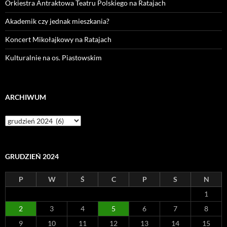
Orkiestra Antraktowa Teatru Polskiego na Ratajach
Akademik czy jednak mieszkania?
Koncert Mikołajkowy na Ratajach
Kulturalnie na os. Piastowskim
ARCHIWUM
Archiwum
GRUDZIEŃ 2024
P
W
Ś
C
P
S
N
1
2
3
4
5
6
7
8
9
10
11
12
13
14
15