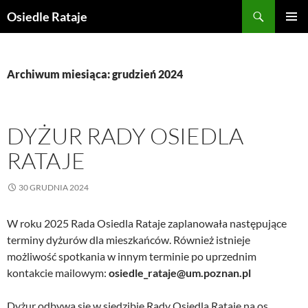
Przejdź
Szukaj
Osiedle Rataje
do
MENU
treści
GŁÓWN
Archiwum miesiąca: grudzień 2024
DYŻUR RADY OSIEDLA
RATAJE
30 GRUDNIA 2024
W roku 2025 Rada Osiedla Rataje zaplanowała następujące
terminy dyżurów dla mieszkańców. Również istnieje
możliwość spotkania w innym terminie po uprzednim
kontakcie mailowym:
osiedle_rataje@um.poznan.pl
Dyżur odbywa się w siedzibie Rady Osiedla Rataje na os.