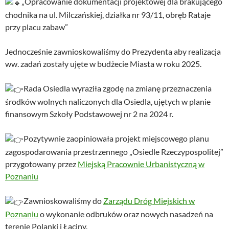
„Opracowanie dokumentacji projektowej dla brakującego
chodnika na ul. Milczańskiej, działka nr 93/11, obręb Rataje
przy placu zabaw”
Jednocześnie zawnioskowaliśmy do Prezydenta aby realizacja
ww. zadań zostały ujęte w budżecie Miasta w roku 2025.
Rada Osiedla wyraziła zgodę na zmianę przeznaczenia
środków wolnych naliczonych dla Osiedla, ujętych w planie
finansowym Szkoły Podstawowej nr 2 na 2024 r.
Pozytywnie zaopiniowała projekt miejscowego planu
zagospodarowania przestrzennego „Osiedle Rzeczypospolitej”
przygotowany przez
Miejską Pracownie Urbanistyczną w
Poznaniu
Zawnioskowaliśmy do
Zarządu Dróg Miejskich w
Poznaniu
o wykonanie odbruków oraz nowych nasadzeń na
terenie Polanki i Łaciny.