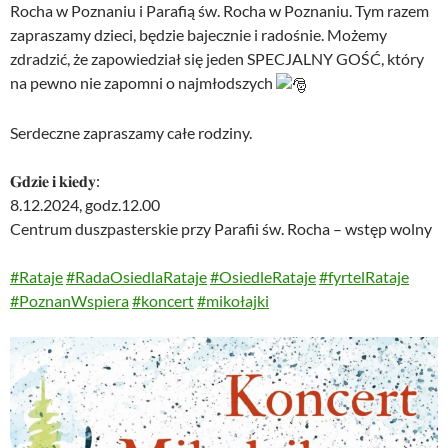
Rocha w Poznaniu i Parafią św. Rocha w Poznaniu. Tym razem
zapraszamy dzieci, będzie bajecznie i radośnie. Możemy
zdradzić, że zapowiedział się jeden SPECJALNY GOŚĆ, który
na pewno nie zapomni o najmłodszych
Serdeczne zapraszamy całe rodziny.
𝐆𝐝𝐳𝐢𝐞 𝐢 𝐤𝐢𝐞𝐝𝐲:
8.12.2024, godz.12.00
Centrum duszpasterskie przy Parafii św. Rocha – wstęp wolny
#Rataje
#RadaOsiedlaRataje
#OsiedleRataje
#fyrtelRataje
#PoznanWspiera
#koncert
#mikołajki