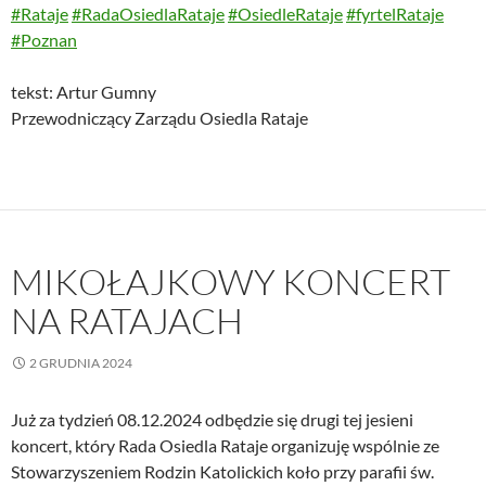
#Rataje
#RadaOsiedlaRataje
#OsiedleRataje
#fyrtelRataje
#
Poznan
tekst: Artur Gumny
Przewodniczący Zarządu Osiedla Rataje
MIKOŁAJKOWY KONCERT
NA RATAJACH
2 GRUDNIA 2024
Już za tydzień 08.12.2024 odbędzie się drugi tej jesieni
koncert, który Rada Osiedla Rataje organizuję wspólnie ze
Stowarzyszeniem Rodzin Katolickich koło przy parafii św.