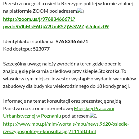
Przestrzennego dla osiedla Rzeczypospolitej w formie zdalnej
na platformie ZOOM pod adresem
https://zoom.us/j/97683466671?
pwd=SVlhMkF6UjA2UmR5ZjVsSWZpUnlndz09
Identyfikator spotkania:
976 8346 6671
Kod dostępu:
523077
Szczególną uwagę należy zwrócić na teren gdzie obecnie
znajduję się piekarnia osiedlowa przy sklepie Stokrotka. To
właśnie w tym miejscu inwestor wystąpił o wydanie warunków
zabudowy dla budynku wielorodzinnego do 18 kondygnacji.
Informacje na temat konsultacji oraz prezentację znajdą
Państwo na stronie internetowej
Miejskiej Pracowni
Urbanistycznej w Poznaniu
pod adresem
https://www.mpu.pl/mim/wortals/mpu/news,9620/osiedle-
rzeczypospolitej-i-konsultacje,211158.html