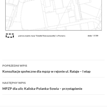
Nawigacja
POPRZEDNI WPIS
wpisu
Konsultacje społeczne dla mpzp w rejonie ul. Rataje – I etap
NASTĘPNY WPIS
MPZP dla ulic Kaliska-Polanka-Sowia – przystąpienie