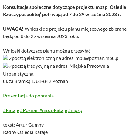
Konsultacje społeczne dotyczące projektu mpzp 'Osiedle
Rzeczypospolitej’ potrwają od 7 do 29 września 2023 r.
UWAGA!
Wnioski do projektu planu miejscowego zbierane
będą od 8 do 29 września 2023 roku.
Wnioski dotyczące planu można przesyłać:
pocztą elektroniczną na adres: mpu@poznan.mpu.pl
pocztą tradycyjną na adres: Miejska Pracownia
Urbanistyczna,
ul. za Bramką 1, 61-842 Poznań
Prezentacja do pobrania
#Rataje
#Poznan
#mpzpRataje
#mpzp
tekst: Artur Gumny
Radny Osiedla Rataje