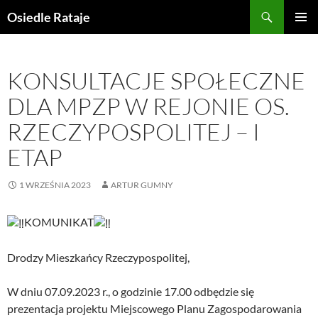
Przejdź
Szukaj
Osiedle Rataje
do
MENU
treści
GŁÓWN
KONSULTACJE SPOŁECZNE
DLA MPZP W REJONIE OS.
RZECZYPOSPOLITEJ – I
ETAP
1 WRZEŚNIA 2023
ARTUR GUMNY
KOMUNIKAT
Drodzy Mieszkańcy Rzeczypospolitej,
W dniu 07.09.2023 r., o godzinie 17.00 odbędzie się
prezentacja projektu Miejscowego Planu Zagospodarowania