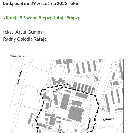
będą od 8 do 29 września 2023 roku.
#Rataje
#Poznan
#mpzpRataje
#mpzp
tekst: Artur Gumny
Radny Osiedla Rataje