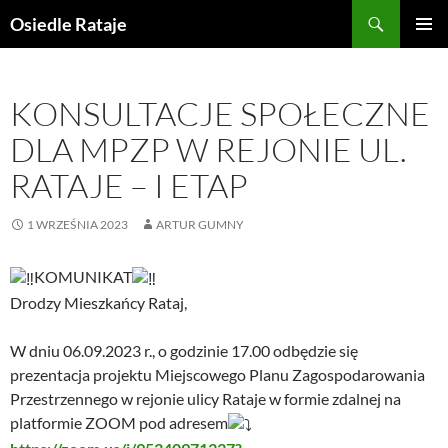
Przejdź
Szukaj
Osiedle Rataje
do
MENU
treści
GŁÓWN
KONSULTACJE SPOŁECZNE
DLA MPZP W REJONIE UL.
RATAJE – I ETAP
1 WRZEŚNIA 2023
ARTUR GUMNY
KOMUNIKAT
Drodzy Mieszkańcy Rataj,
W dniu 06.09.2023 r., o godzinie 17.00 odbędzie się
prezentacja projektu Miejscowego Planu Zagospodarowania
Przestrzennego w rejonie ulicy Rataje w formie zdalnej na
platformie ZOOM pod adresem