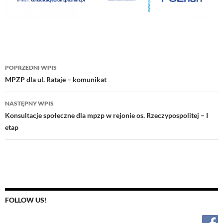
Nawigacja
POPRZEDNI WPIS
wpisu
MPZP dla ul. Rataje – komunikat
NASTĘPNY WPIS
Konsultacje społeczne dla mpzp w rejonie os. Rzeczypospolitej – I
etap
FOLLOW US!