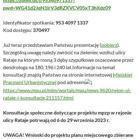
https://zoom.us/j/95340971337?
pwd=WG41d2JqN1lrV3dRZXVCV05xT3hXdz09
Identyfikator spotkania:
953 4097 1337
Kod dostępu:
370497
Już teraz przedstawiam Państwu prezentację (
pobierz
).
Szczególną uwagę należy zwrócić na zieleniec wzdłuż ulicy
Rataje na którym rosną 3 dęby szypułkowe oszacowane przez
dendrologa na 180, 196 i 240 lat.Informacje na temat
konsultacji znajdą Państwo na stronie internetowej
Miejskiej
Pracowni Urbanistycznej
pod adresem
https://www.mpu.pl/mim/wortals/mpu/news,9620/rejon-ul-
rataje-i-konsultacje,211157.html
Konsultacje społeczne dotyczące projektu mpzp w rejonie
ulicy Rataje potrwają od 6 do 29 września 2023 r.
UWAGA! Wnioski do projektu planu miejscowego zbierane