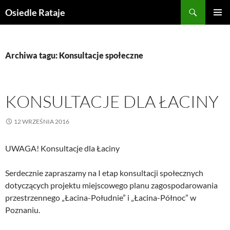
Przejdź
Szukaj
Osiedle Rataje
do
MENU
treści
GŁÓWN
Archiwa tagu: Konsultacje społeczne
KONSULTACJE DLA ŁACINY
12 WRZEŚNIA 2016
UWAGA! Konsultacje dla Łaciny
Serdecznie zapraszamy na I etap konsultacji społecznych
dotyczących projektu miejscowego planu zagospodarowania
przestrzennego „Łacina-Południe” i „Łacina-Północ” w
Poznaniu.