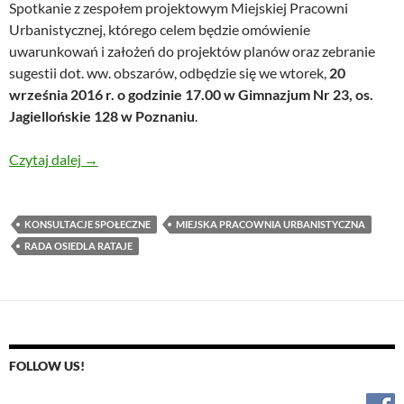
Spotkanie z zespołem projektowym Miejskiej Pracowni
Urbanistycznej, którego celem będzie omówienie
uwarunkowań i założeń do projektów planów oraz zebranie
sugestii dot. ww. obszarów, odbędzie się we wtorek,
20
września 2016 r. o godzinie 17.00 w Gimnazjum Nr 23, os.
Jagiello
ńskie 128 w Poznaniu
.
Konsultacje dla Łaciny
Czytaj dalej
→
KONSULTACJE SPOŁECZNE
MIEJSKA PRACOWNIA URBANISTYCZNA
RADA OSIEDLA RATAJE
FOLLOW US!