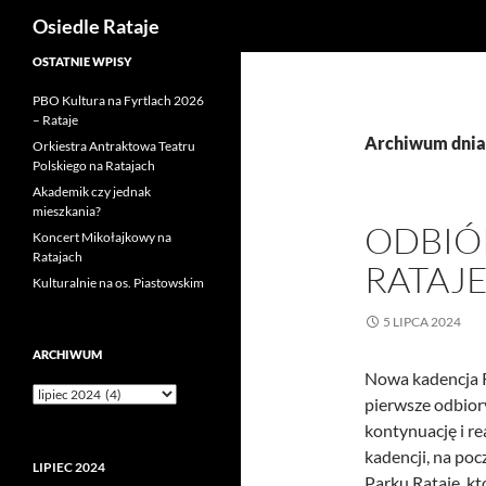
Szukaj
Osiedle Rataje
Przejdź
OSTATNIE WPISY
do
PBO Kultura na Fyrtlach 2026
treści
– Rataje
Archiwum dnia:
Orkiestra Antraktowa Teatru
Polskiego na Ratajach
Akademik czy jednak
mieszkania?
ODBIÓ
Koncert Mikołajkowy na
Ratajach
RATAJ
Kulturalnie na os. Piastowskim
5 LIPCA 2024
ARCHIWUM
Nowa kadencja R
Archiwum
pierwsze odbior
kontynuację i r
kadencji, na po
LIPIEC 2024
Parku Rataje, k