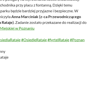
chodnika przy placu z fontanną. Dzięki temu
parku będzie bardziej przyjazne i bezpieczne. W
niczyła
Anna Marciniak (z-ca Przewodniczącego
 Rataje)
. Zadanie zostało przekazane do realizacji do
 Miejskiej w Poznaniu
iedlaRataje
#OsiedleRataje
#fyrtelRataje
#Poznan
mny
ataje