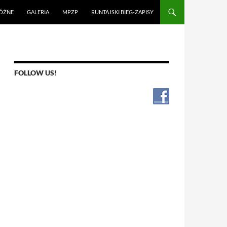
ÓŻNE
GALERIA
MPZP
RUNTAJSKI BIEG-ZAPISY
FOLLOW US!