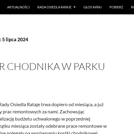
AKTUALNOŚCI
RADA OSIEDLA RATAJE
GŁOS RATAJ
POBIERZ
R
 5 lipca 2024
R CHODNIKA W PARKU
E
ady Osiedla Rataje trwa dopiero od miesiąca, a już
y prac remontowych za nami. Zachowując
ealizację budżetu uchwalonego w poprzedniej
czątku miesiąca zostały odebrane prace remontowe w
tóre polegały na wyrównaniu kostki chodnikowej.