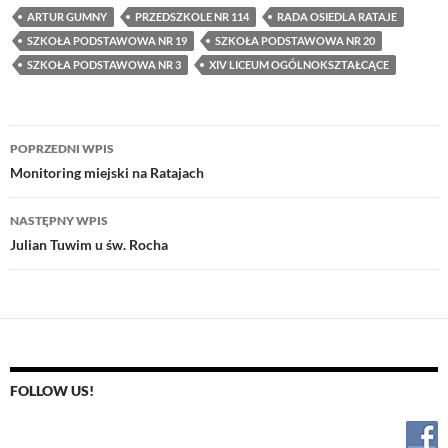
ARTUR GUMNY
PRZEDSZKOLE NR 114
RADA OSIEDLA RATAJE
SZKOŁA PODSTAWOWA NR 19
SZKOŁA PODSTAWOWA NR 20
SZKOŁA PODSTAWOWA NR 3
XIV LICEUM OGÓLNOKSZTAŁCĄCE
Nawigacja
POPRZEDNI WPIS
wpisu
Monitoring miejski na Ratajach
NASTĘPNY WPIS
Julian Tuwim u św. Rocha
FOLLOW US!