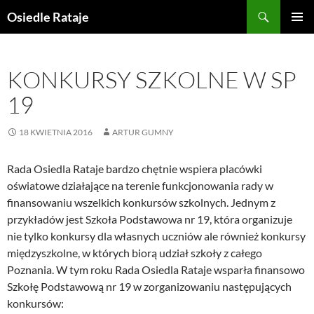
Przejdź
Szukaj
Osiedle Rataje
do
MENU
treści
GŁÓWN
KONKURSY SZKOLNE W SP
19
18 KWIETNIA 2016
ARTUR GUMNY
Rada Osiedla Rataje bardzo chętnie wspiera placówki
oświatowe działające na terenie funkcjonowania rady w
finansowaniu wszelkich konkursów szkolnych. Jednym z
przykładów jest Szkoła Podstawowa nr 19, która organizuje
nie tylko konkursy dla własnych uczniów ale również konkursy
międzyszkolne, w których biorą udział szkoły z całego
Poznania. W tym roku Rada Osiedla Rataje wsparła finansowo
Szkołę Podstawową nr 19 w zorganizowaniu następujących
konkursów: