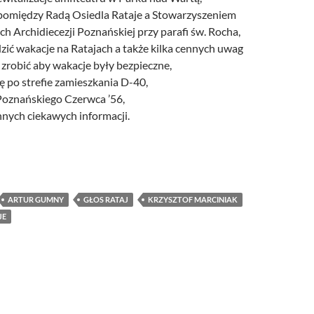
pomiędzy Radą Osiedla Rataje a Stowarzyszeniem
ch Archidiecezji Poznańskiej przy parafi św. Rocha,
ędzić wakacje na Ratajach a także kilka cennych uwag
zrobić aby wakacje były bezpieczne,
ię po strefie zamieszkania D-40,
 Poznańskiego Czerwca ’56,
innych ciekawych informacji.
 Rataj 10/2016 – już dostępny
ARTUR GUMNY
GŁOS RATAJ
KRZYSZTOF MARCINIAK
JE