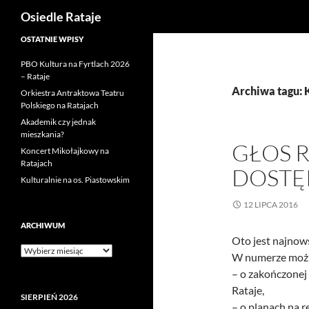
Szukaj
Osiedle Rataje
Przejdź
OSTATNIE WPISY
do
PBO Kultura na Fyrtlach 2026
treści
– Rataje
Archiwa tagu: 
Orkiestra Antraktowa Teatru
Polskiego na Ratajach
Akademik czy jednak
mieszkania?
GŁOS R
Koncert Mikołajkowy na
Ratajach
DOSTĘ
Kulturalnie na os. Piastowskim
12 LIPCA 2016
ARCHIWUM
Oto jest najnow
Archiwum
W numerze możn
– o zakończonej
Rataje,
SIERPIEŃ 2026
– o planach na r