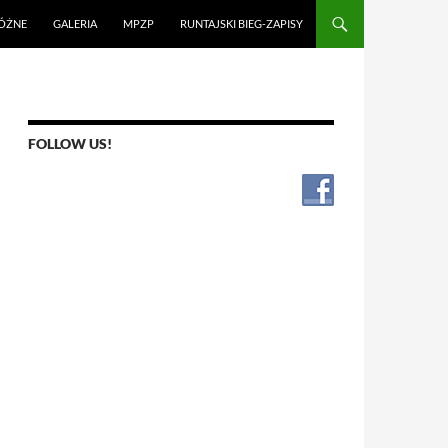
ÓŻNE
GALERIA
MPZP
RUNTAJSKI BIEG-ZAPISY
FOLLOW US!