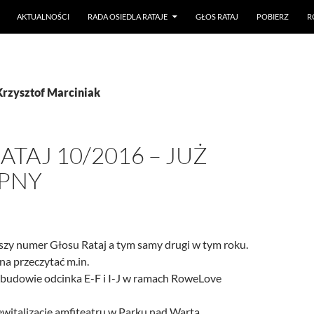
AKTUALNOŚCI
RADA OSIEDLA RATAJE
GŁOS RATAJ
POBIERZ
R
Krzysztof Marciniak
ATAJ 10/2016 – JUŻ
PNY
szy numer Głosu Rataj a tym samy drugi w tym roku.
a przeczytać m.in.
 budowie odcinka E-F i I-J w ramach RoweLove
ewitalizacje amfiteatru w Parku nad Wartą,