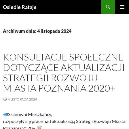
Przejdź
Szukaj
Osiedle Rataje
do
MENU
treści
GŁÓWN
Archiwum dnia: 4 listopada 2024
KONSULTACJE SPOŁECZNE
DOTYCZĄCE AKTUALIZACJI
STRATEGII ROZWOJU
MIASTA POZNANIA 2020+
4 LISTOPADA 2024
Szanowni Mieszkańcy,
rozpoczęły się prace nad aktualizacją Strategii Rozwoju Miasta
Poznania 2020+.