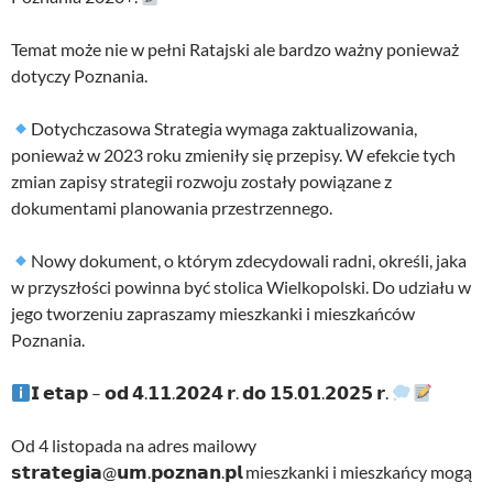
Temat może nie w pełni Ratajski ale bardzo ważny ponieważ
dotyczy Poznania.
Dotychczasowa Strategia wymaga zaktualizowania,
ponieważ w 2023 roku zmieniły się przepisy. W efekcie tych
zmian zapisy strategii rozwoju zostały powiązane z
dokumentami planowania przestrzennego.
Nowy dokument, o którym zdecydowali radni, określi, jaka
w przyszłości powinna być stolica Wielkopolski. Do udziału w
jego tworzeniu zapraszamy mieszkanki i mieszkańców
Poznania.
𝗜 𝗲𝘁𝗮𝗽 – 𝗼𝗱 𝟰.𝟭𝟭.𝟮𝟬𝟮𝟰 𝗿. 𝗱𝗼 𝟭𝟱.𝟬𝟭.𝟮𝟬𝟮𝟱 𝗿.
Od 4 listopada na adres mailowy
𝘀𝘁𝗿𝗮𝘁𝗲𝗴𝗶𝗮@𝘂𝗺.𝗽𝗼𝘇𝗻𝗮𝗻.𝗽𝗹 mieszkanki i mieszkańcy mogą