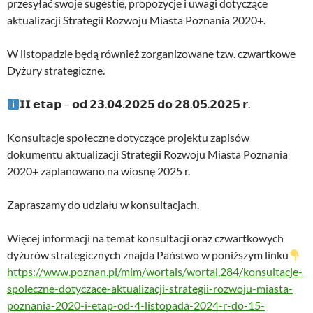
przesyłać swoje sugestie, propozycje i uwagi dotyczące
aktualizacji Strategii Rozwoju Miasta Poznania 2020+.
W listopadzie będą również zorganizowane tzw. czwartkowe
Dyżury strategiczne.
𝗜𝗜 𝗲𝘁𝗮𝗽 – 𝗼𝗱 𝟮𝟯.𝟬𝟰.𝟮𝟬𝟮𝟱 𝗱𝗼 𝟮𝟴.𝟬𝟱.𝟮𝟬𝟮𝟱 𝗿.
Konsultacje społeczne dotyczące projektu zapisów
dokumentu aktualizacji Strategii Rozwoju Miasta Poznania
2020+ zaplanowano na wiosnę 2025 r.
Zapraszamy do udziału w konsultacjach.
Więcej informacji na temat konsultacji oraz czwartkowych
dyżurów strategicznych znajda Państwo w poniższym linku
https://www.poznan.pl/mim/wortals/wortal,284/konsultacje-
spoleczne-dotyczace-aktualizacji-strategii-rozwoju-miasta-
poznania-2020-i-etap-od-4-listopada-2024-r-do-15-