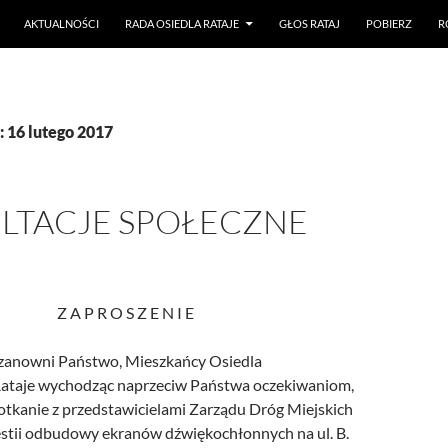
AKTUALNOŚCI
RADA OSIEDLA RATAJE
GŁOS RATAJ
POBIERZ
R
 16 lutego 2017
LTACJE SPOŁECZNE
Z A P R O S Z E N I E
zanowni Państwo, Mieszkańcy Osiedla
Rataje wychodząc naprzeciw Państwa oczekiwaniom,
otkanie z przedstawicielami Zarządu Dróg Miejskich
stii odbudowy ekranów dźwiękochłonnych na ul. B.