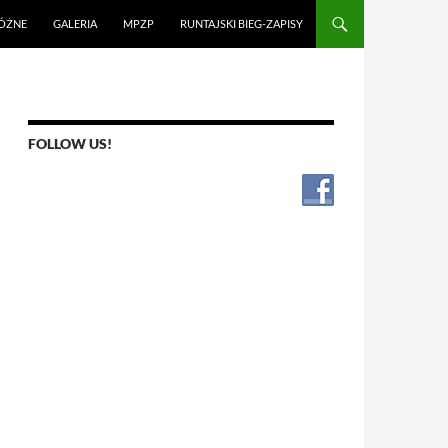
ÓŻNE
GALERIA
MPZP
RUNTAJSKI BIEG-ZAPISY
FOLLOW US!