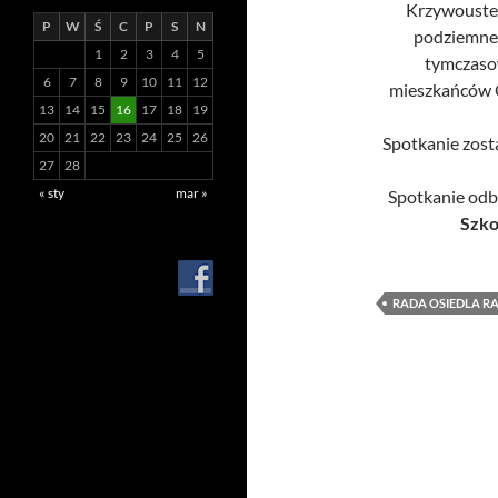
Krzywousteg
P
W
Ś
C
P
S
N
podziemneg
1
2
3
4
5
tymczasow
6
7
8
9
10
11
12
mieszkańców O
13
14
15
16
17
18
19
20
21
22
23
24
25
26
Spotkanie zost
27
28
« sty
mar »
Spotkanie odb
Szko
RADA OSIEDLA RA