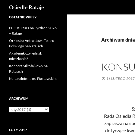
Szukaj
Osiedle Rataje
Przejdź
OSTATNIE WPISY
do
PBO Kultura na Fyrtlach 2026
treści
– Rataje
Archiwum dnia:
Orkiestra Antraktowa Teatru
Polskiego na Ratajach
Akademik czy jednak
mieszkania?
KONSU
Koncert Mikołajkowy na
Ratajach
Kulturalnie na os. Piastowskim
16 LUTEGO 2017
ARCHIWUM
S
Archiwum
Rada Osiedla 
zaprasza na sp
LUTY 2017
dotyczące kwe