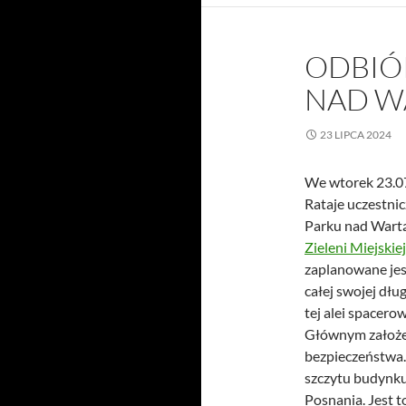
ODBIÓ
NAD W
23 LIPCA 2024
We wtorek 23.07
Rataje uczestn
Parku nad Wartą
Zieleni Miejskie
zaplanowane jes
całej swojej dłu
tej alei spacero
Głównym założe
bezpieczeństwa.
szczytu budynku
Posnania. Jest t