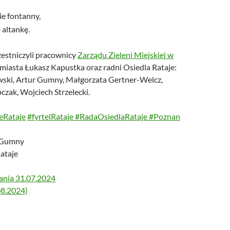
e fontanny,
 altankę.
estniczyli pracownicy
Zarządu Zieleni Miejskiej w
miasta Łukasz Kapustka oraz radni Osiedla Rataje:
ski, Artur Gumny, Małgorzata Gertner-Welcz,
czak, Wojciech Strzelecki.
eRataje
#fyrtelRataje
#RadaOsiedlaRataje
#
Poznan
r Gumny
ataje
kania 31.07.2024
08.2024)