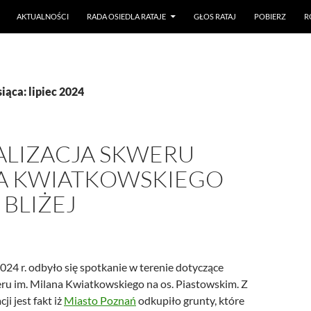
AKTUALNOŚCI
RADA OSIEDLA RATAJE
GŁOS RATAJ
POBIERZ
R
ąca: lipiec 2024
ALIZACJA SKWERU
A KWIATKOWSKIEGO
BLIŻEJ
24 r. odbyło się spotkanie w terenie dotyczące
eru im. Milana Kwiatkowskiego na os. Piastowskim. Z
i jest fakt iż
Miasto Poznań
odkupiło grunty, które