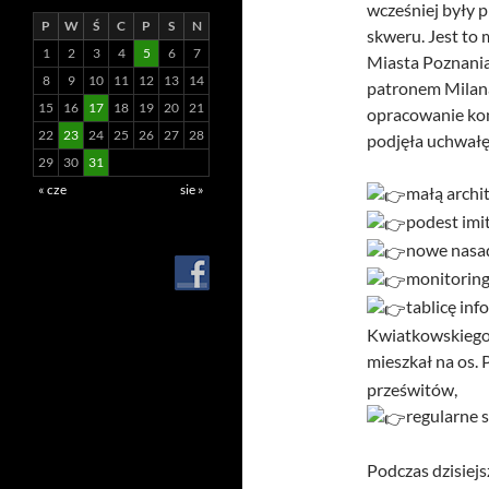
wcześniej były 
P
W
Ś
C
P
S
N
skweru. Jest to
1
2
3
4
5
6
7
Miasta Poznania)
8
9
10
11
12
13
14
patronem Milana
15
16
17
18
19
20
21
opracowanie kon
22
23
24
25
26
27
28
podjęła uchwałę
29
30
31
« cze
sie »
małą archit
podest imit
nowe nasad
monitoring 
tablicę in
Kwiatkowskiego. 
mieszkał na os. 
prześwitów,
regularne s
Podczas dzisiej