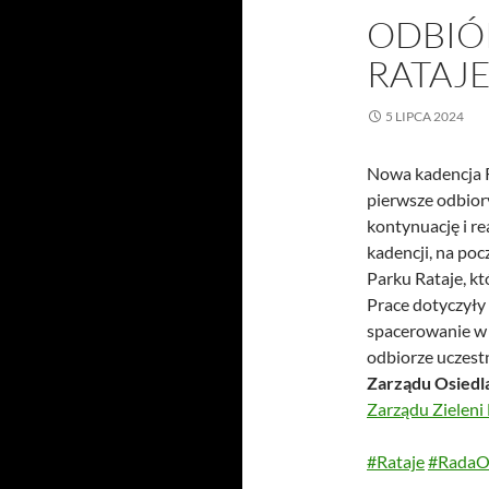
ODBIÓ
RATAJ
5 LIPCA 2024
Nowa kadencja R
pierwsze odbior
kontynuację i r
kadencji, na po
Parku Rataje, k
Prace dotyczyły 
spacerowanie w 
odbiorze uczest
Zarządu Osiedla
Zarządu Zieleni
#Rataje
#RadaOs