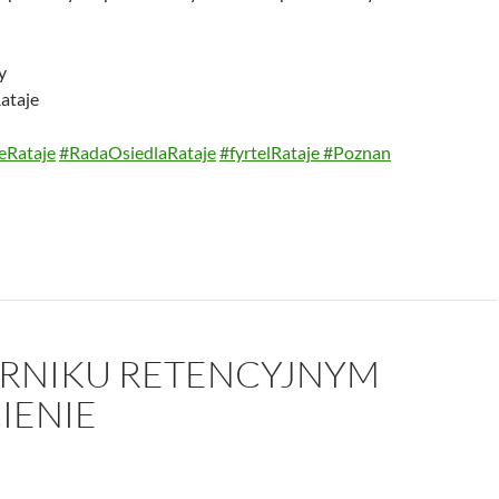
y
ataje
eRataje
#RadaOsiedlaRataje
#fyrtelRataje
#Poznan
ORNIKU RETENCYJNYM
IENIE