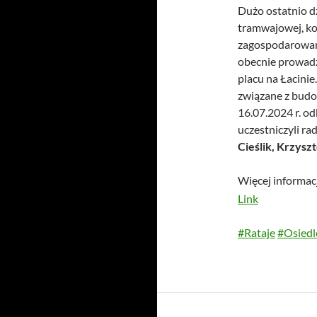
Dużo ostatnio dz
tramwajowej, ko
zagospodarowani
obecnie prowad
placu na Łacinie
związane z budo
16.07.2024 r. od
uczestniczyli ra
Cieślik, Krzysz
Więcej informac
Link
#Rataje
#Osiedl