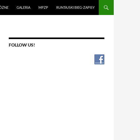
ÓŻNE
GALERIA
MPZP
RUNTAJSKI BIEG-ZAPISY
FOLLOW US!