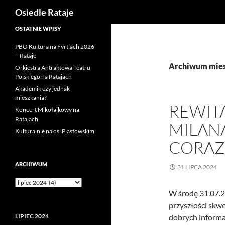
Szukaj
Osiedle Rataje
Przejdź
OSTATNIE WPISY
do
PBO Kultura na Fyrtlach 2026
treści
– Rataje
Archiwum miesi
Orkiestra Antraktowa Teatru
Polskiego na Ratajach
Akademik czy jednak
mieszkania?
REWIT
Koncert Mikołajkowy na
Ratajach
MILAN
Kulturalnie na os. Piastowskim
CORAZ 
ARCHIWUM
31 LIPCA 2024
Archiwum
W środę 31.07.20
przyszłości skw
LIPIEC 2024
dobrych informacj