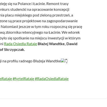
ieję się na Polance i Łacinie. Remont trasy
nkurs studencki na opracowanie koncepcji
a placu miejskiego pod zieloną przestrzeń, a
zone są prace projektowe na zagospodarowanie
. Natomiast jeszcze w tym roku rozpoczną się pracę
wą zbiornika retencyjnego na Łacinie. We wtorek
było się spotkanie na miejscu inwestycji w którym
dni
Rada Osiedla Rataje
Błażej Wandtke, Dawid
tof Skrzypczak.
ji na profilu radnego Błażeja Wandtke
eRataje
#fyrtelRataje
#RadaOsiedlaRataje