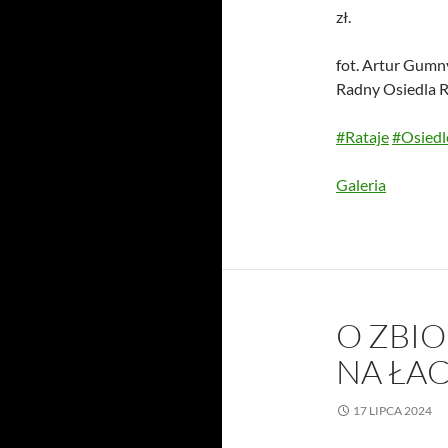
zł.
fot. Artur Gumn
Radny Osiedla R
#Rataje
#Osiedl
Galeria
O ZBI
NA ŁAC
17 LIPCA 2024