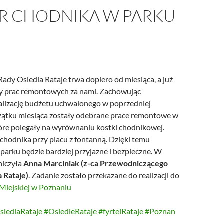
R CHODNIKA W PARKU
E
ady Osiedla Rataje trwa dopiero od miesiąca, a już
y prac remontowych za nami. Zachowując
ealizację budżetu uchwalonego w poprzedniej
czątku miesiąca zostały odebrane prace remontowe w
tóre polegały na wyrównaniu kostki chodnikowej.
chodnika przy placu z fontanną. Dzięki temu
parku będzie bardziej przyjazne i bezpieczne. W
niczyła
Anna Marciniak (z-ca Przewodniczącego
 Rataje)
. Zadanie zostało przekazane do realizacji do
 Miejskiej w Poznaniu
iedlaRataje
#OsiedleRataje
#fyrtelRataje
#Poznan