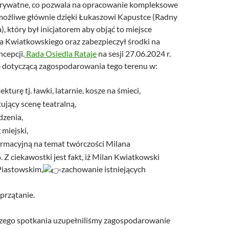
prywatne, co pozwala na opracowanie kompleksowe
 możliwe głównie dzięki Łukaszowi Kapustce (Radny
, który był inicjatorem aby objąć to miejsce
 Kwiatkowskiego oraz zabezpieczył środki na
cepcji.
Rada Osiedla Rataje
na sesji 27.06.2024 r.
 dotyczącą zagospodarowania tego terenu w:
ekturę tj. ławki, latarnie, kosze na śmieci,
ujący scenę teatralną,
zenia,
miejski,
formacyjną na temat twórczości Milana
Z ciekawostki jest fakt, iż Milan Kwiatkowski
Piastowskim,
zachowanie istniejących
przątanie.
szego spotkania uzupełniliśmy zagospodarowanie