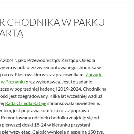
R CHODNIKA W PARKU
ARTĄ
.2024 r. jako Przewodniczący Zarządu Osiedla
iczyłem w odbiorze wyremontowanego chodnika w
 na os. Piastowskim wraz z pracownikami
Zarządu
j w Poznaniu
oraz wykonawcą. Jest to zadanie
zcze w poprzedniej kadencji 2019-2024. Chodnik na
gości jest zdegradowany. Kilka lat wcześniej wzdłuż
wej
Rada Osiedla Rataje
sfinansowała oświetlenie.
niem, jest poprawa komfortu oraz poprawa
 Remontowany odcinek chodnika znajduję się od
 pierwszej deski 18-24 w kierunku przystani
o pierwszy etap. Całość wyniosła niespełna 150 tys.