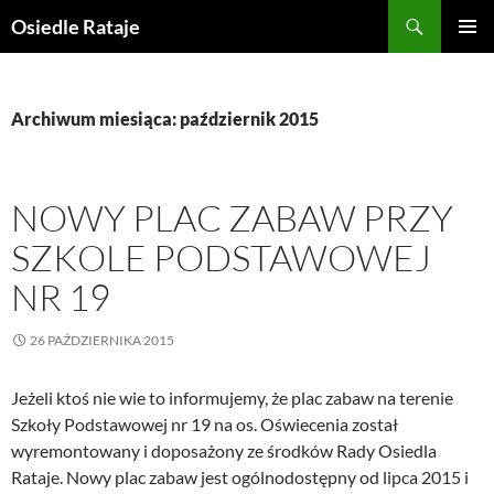
Przejdź
Szukaj
Osiedle Rataje
do
MENU
treści
GŁÓWN
Archiwum miesiąca: październik 2015
NOWY PLAC ZABAW PRZY
SZKOLE PODSTAWOWEJ
NR 19
26 PAŹDZIERNIKA 2015
Jeżeli ktoś nie wie to informujemy, że plac zabaw na terenie
Szkoły Podstawowej nr 19 na os. Oświecenia został
wyremontowany i doposażony ze środków Rady Osiedla
Rataje. Nowy plac zabaw jest ogólnodostępny od lipca 2015 i