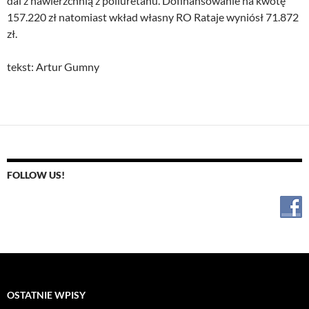
dal z nawierzchnią z poliuretanu. Dofinansowanie na kwotę
157.220 zł natomiast wkład własny RO Rataje wyniósł 71.872
zł.
tekst: Artur Gumny
FOLLOW US!
OSTATNIE WPISY